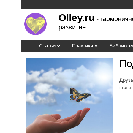
Olley.ru
- гармоничн
развитие
Статьи
Практики
Библиоте
По
Друзь
связь