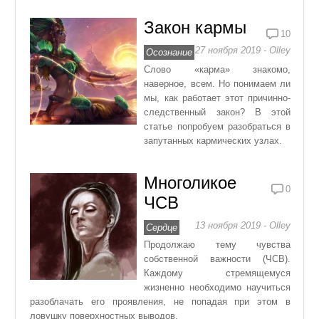
Закон кармы
10
27 ноября 2019 - Olley
Осознание
Слово «карма» знакомо,
наверное, всем. Но понимаем ли
мы, как работает этот причинно-
следственный закон? В этой
статье попробуем разобраться в
запутанных кармических узлах.
Многоликое
0
ЧСВ
13 ноября 2019 - Olley
Сердце
Продолжаю тему чувства
собственной важности (ЧСВ).
Каждому стремящемуся
жизненно необходимо научиться
разоблачать его проявления, не попадая при этом в
ловушку поверхностных выводов.