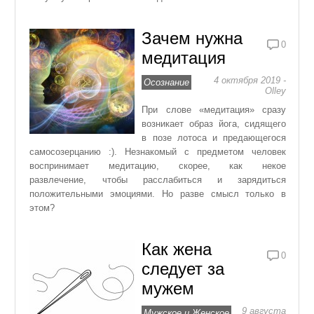
Зачем нужна
0
медитация
4 октября 2019 -
Осознание
Olley
При слове «медитация» сразу
возникает образ йога, сидящего
в позе лотоса и предающегося
самосозерцанию :). Незнакомый с предметом человек
воспринимает медитацию, скорее, как некое
развлечение, чтобы расслабиться и зарядиться
положительными эмоциями. Но разве смысл только в
этом?
Как жена
0
следует за
мужем
9 августа
Мужское и Женское