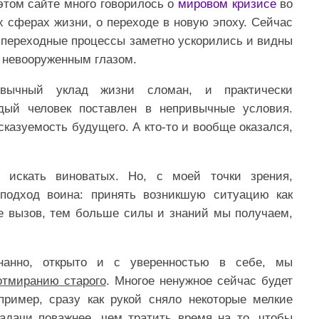
этом сайте много говорилось о
мировом кризисе
во
х сферах жизни, о переходе в новую эпоху. Сейчас
 переходные процессы заметно ускорились и видны
 невооруженным глазом.
вычный уклад жизни сломан, и практически
дый человек поставлен в непривычные условия.
казуемость будущего. А кто-то и вообще оказался,
 искать виноватых. Но, с моей точки зрения,
подход воина: принять возникшую ситуацию как
ее вызов, тем больше силы и знаний мы получаем,
знанно, открыто и с уверенностью в себе, мы
отмиранию старого
. Многое ненужное сейчас будет
пример, сразу как рукой сняло некоторые мелкие
адачи поважнее, чем тратить время на то, чтобы