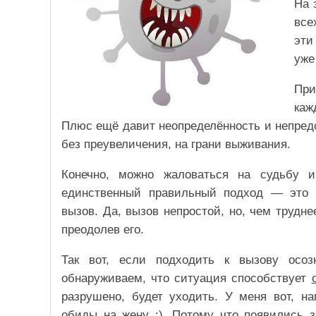
На 
все
эти
уже
При
каж
Плюс ещё давит неопределённость и непредс
без преувеличения, на грани выживания.
Конечно, можно жаловаться на судьбу и
единственный правильный подход — это 
вызов. Да, вызов непростой, но, чем трудн
преодолев его.
Так вот, если подходить к вызову осо
обнаруживаем, что ситуация способствует
разрушено, будет уходить. У меня вот, на
обиды на жену :). Потому что появились з