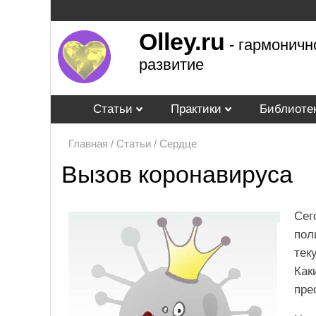
Olley.ru
- гармоничн
развитие
Статьи
Практики
Библиоте
Главная
/
Статьи
/
Сердце
Вызов коронавируса
Сег
пол
тек
Как
пре