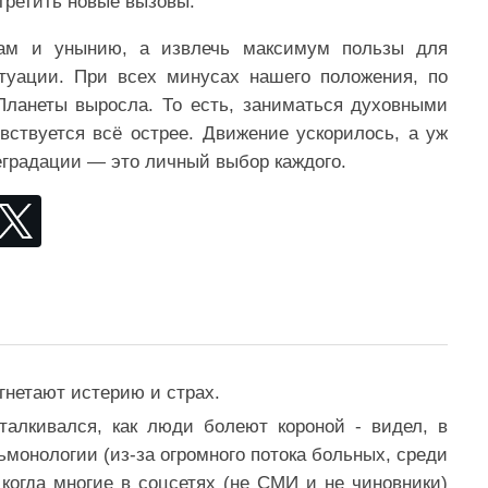
третить новые вызовы.
хам и унынию, а извлечь максимум пользы для
туации. При всех минусах нашего положения, по
Планеты выросла. То есть, заниматься духовными
вствуется всё острее. Движение ускорилось, а уж
еградации — это личный выбор каждого.
гнетают истерию и страх.
талкивался, как люди болеют короной - видел, в
монологии (из-за огромного потока больных, среди
огда многие в соцсетях (не СМИ и не чиновники)