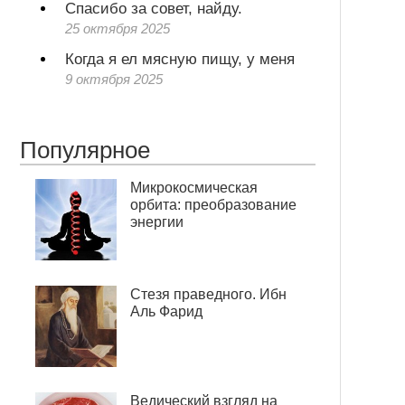
Спасибо за совет, найду.
25 октября 2025
Когда я ел мясную пищу, у меня
9 октября 2025
Популярное
Микрокосмическая
орбита: преобразование
энергии
Стезя праведного. Ибн
Аль Фарид
Ведический взгляд на