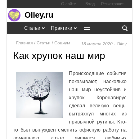
О сайте
Вход
Регистрация
Olley.ru
Статьи
Практики
Главная
/
Статьи
/
Социум
18 марта 2020 - Olley
Как хрупок наш мир
Происходящие события
показывают, насколько
наш мир неустойчив и
хрупок. Коронавирус
сделал великую вещь:
вытряхнул многих из
привычной рутины. Кто-
то был вынужден сменить офисную работу на
домашнюю, кто-то лишился любимых