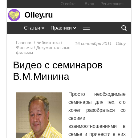
О сайте
Вход
Регистрация
Olley.ru
Статьи
Практики
Главная
/
Библиотека
/
16 сентября 2011 - Olley
Фильмы
/
Документальные
фильмы
Видео с семинаров
В.М.Минина
Просто необходимые
семинары для тех, кто
хочет разобраться со
своими
взаимоотношениями в
семье и принести в них