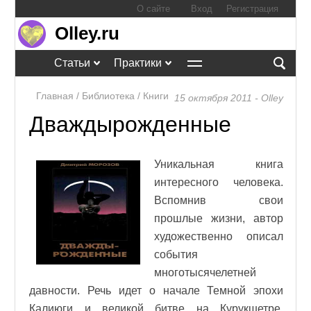
О сайте
Вход
Регистрация
Olley.ru
Статьи
Практики
Главная
/
Библиотека
/
Книги
15 октября 2011 - Olley
Дваждырожденные
Уникальная книга
интересного человека.
Вспомнив свои
прошлые жизни, автор
художественно описал
события
многотысячелетней
давности. Речь идет о начале Темной эпохи
Калиюги и великой битве на Курукшетре,