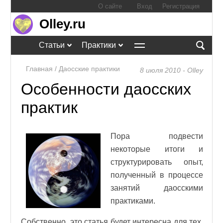
О сайте
Вход
Регистрация
Olley.ru
Статьи
Практики
Главная
/
Даосские практики
8 июля 2010 - Olley
Особенности даосских
практик
Пора подвести
некоторые итоги и
структурировать опыт,
полученный в процессе
занятий даосскими
практиками.
Собственно, это статья будет интересна для тех,