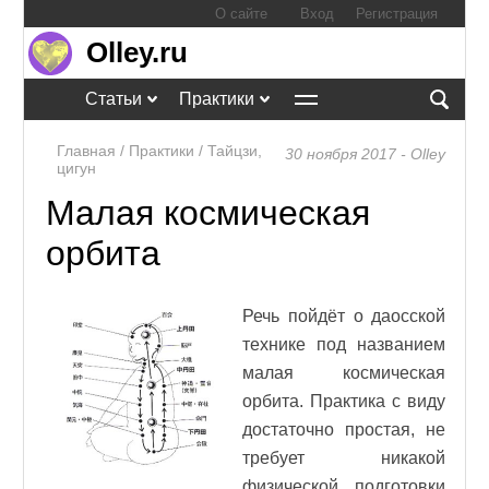
О сайте
Вход
Регистрация
Olley.ru
Статьи
Практики
Главная
/
Практики
/
Тайцзи,
30 ноября 2017 - Olley
цигун
Малая космическая
орбита
Речь пойдёт о даосской
технике под названием
малая космическая
орбита. Практика с виду
достаточно простая, не
требует никакой
физической подготовки