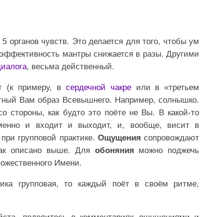
5 органов чувств. Это делается для того, чтобы ум
 эффективность мантры снижается в разы. Другими
диалога
, весьма действенный.
т (к примеру, в
сердечной чакре
или в «третьем
ятный Вам образ Всевышнего. Например, солнышко.
со стороны, как будто это поёте не Вы. В какой-то
менно и входит и выходит, и, вообще, висит в
 при групповой практике.
Ощущения
сопровождают
как описано выше. Для
обоняния
можно поджечь
Божественного Имени.
тика групповая, то каждый поёт в своём ритме,