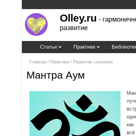
Olley.ru
- гармоничн
развитие
Статьи
Практики
Библиоте
Главная
/
Практики
/
Развитие сознания
Мантра Аум
Ман
луч
вст
одн
как
всё